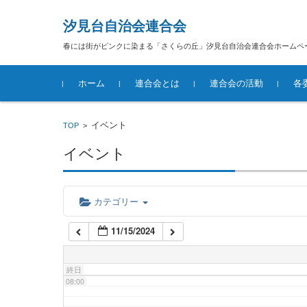
汐見台自治会連合会
02:00
春には街がピンクに染まる「さくらの丘」汐見台自治会連合会ホームペ
コンテンツに移動
03:00
ホーム
連合会とは
連合会の活動
各
04:00
汐見台自治会連合会概要
イベント
TOP
>
イベント
05:00
06:00
カテゴリー
11/15/2024
07:00
終日
08:00