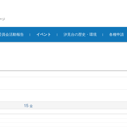
ージ
委員会活動報告
イベント
汐見台の歴史・環境
各種申請
15
金