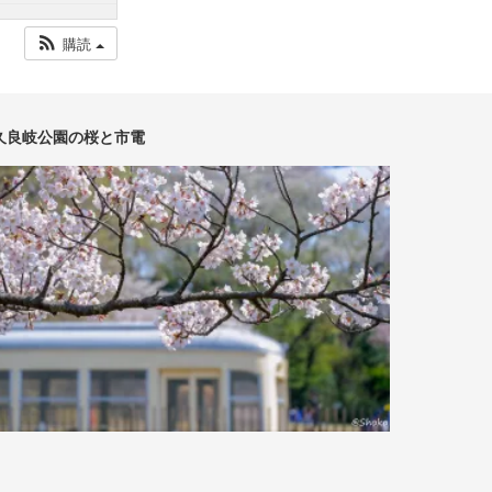
購読
久良岐公園の桜と市電