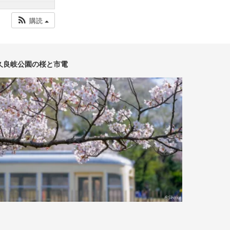
購読
久良岐公園の桜と市電