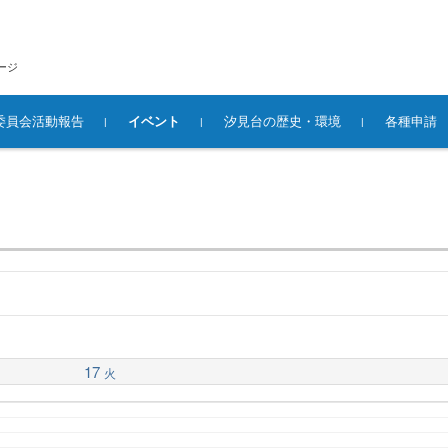
ージ
委員会活動報告
イベント
汐見台の歴史・環境
各種申請
17
火