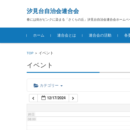
汐見台自治会連合会
02:00
春には街がピンクに染まる「さくらの丘」汐見台自治会連合会ホームペ
コンテンツに移動
03:00
ホーム
連合会とは
連合会の活動
各
04:00
汐見台自治会連合会概要
イベント
TOP
>
イベント
05:00
06:00
カテゴリー
12/17/2024
07:00
終日
08:00