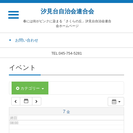
汐見台自治会連合会
02:00
春には街がピンクに染まる「さくらの丘」汐見台自治会連合
会ホームページ
03:00
お問い合わせ
04:00
TEL:045-754-5281
イベント
05:00
06:00
カテゴリー
07:00
7
金
終日
08:00