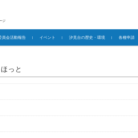
ージ
委員会活動報告
イベント
汐見台の歴史・環境
各種申請
スほっと