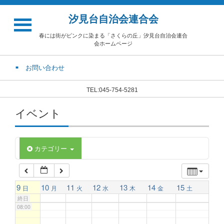
汐見台自治会連合会
02:00
春には街がピンクに染まる「さくらの丘」汐見台自治会連合
会ホームページ
03:00
お問い合わせ
04:00
TEL:045-754-5281
イベント
05:00
06:00
カテゴリー
07:00
9
10
11
12
13
14
15
日
月
火
水
木
金
土
終日
08:00