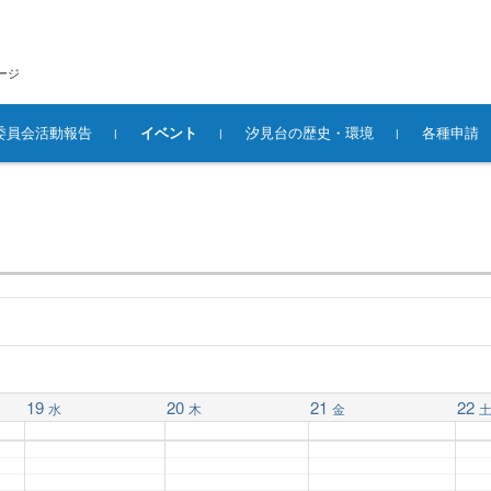
ージ
委員会活動報告
イベント
汐見台の歴史・環境
各種申請
19
20
21
22
水
木
金