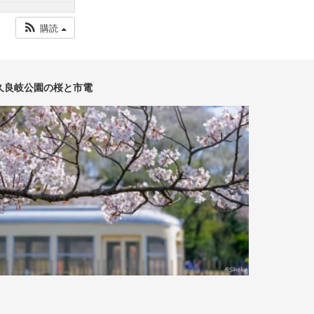
購読
久良岐公園の桜と市電