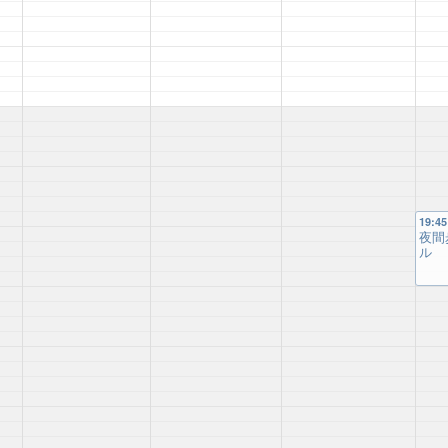
19:45
夜間
ル