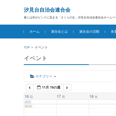
汐見台自治会連合会
02:00
春には街がピンクに染まる「さくらの丘」汐見台自治会連合会ホームペ
コンテンツに移動
03:00
ホーム
連合会とは
連合会の活動
各
04:00
汐見台自治会連合会概要
イベント
TOP
>
イベント
05:00
06:00
カテゴリー
11月 16の週
07:00
16
17
18
日
月
火
終日
08:00