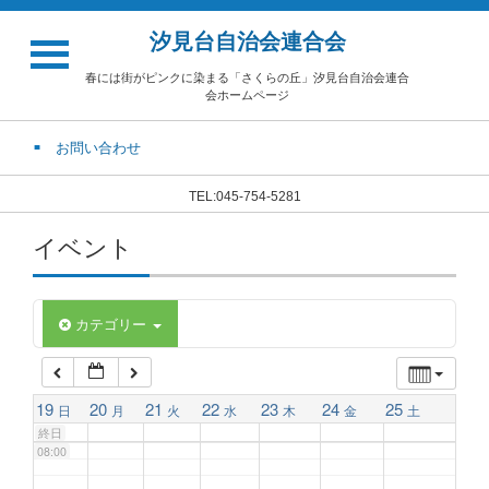
汐見台自治会連合会
02:00
春には街がピンクに染まる「さくらの丘」汐見台自治会連合
会ホームページ
03:00
お問い合わせ
04:00
TEL:045-754-5281
イベント
05:00
06:00
カテゴリー
07:00
19
20
21
22
23
24
25
日
月
火
水
木
金
土
終日
08:00