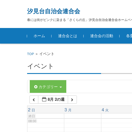
汐見台自治会連合会
02:00
春には街がピンクに染まる「さくらの丘」汐見台自治会連合会ホームペ
コンテンツに移動
03:00
ホーム
連合会とは
連合会の活動
各
04:00
汐見台自治会連合会概要
イベント
TOP
>
イベント
05:00
06:00
カテゴリー
8月 2の週
07:00
2
3
4
日
月
火
終日
08:00