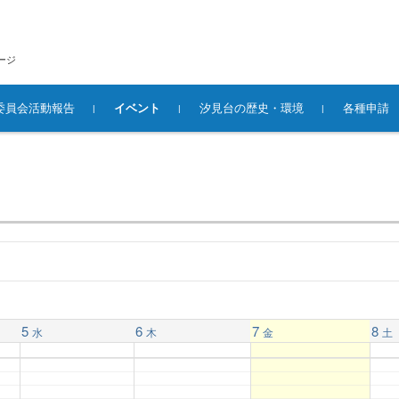
ージ
委員会活動報告
イベント
汐見台の歴史・環境
各種申請
5
6
7
8
水
木
金
土