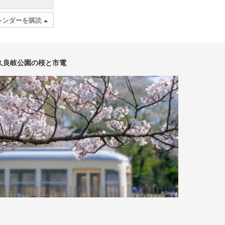
レンダーを購読
久良岐公園の桜と市電