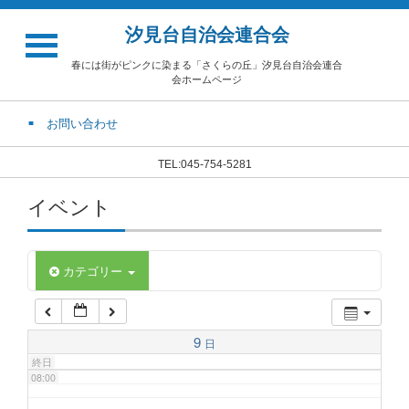
汐見台自治会連合会
02:00
春には街がピンクに染まる「さくらの丘」汐見台自治会連合
会ホームページ
03:00
お問い合わせ
04:00
TEL:045-754-5281
イベント
05:00
06:00
カテゴリー
07:00
9
日
終日
08:00