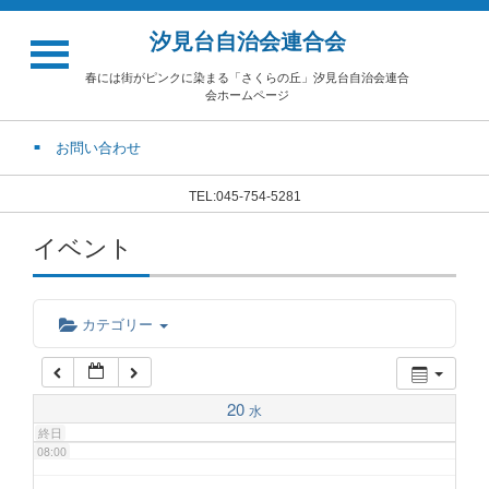
汐見台自治会連合会
02:00
春には街がピンクに染まる「さくらの丘」汐見台自治会連合
会ホームページ
03:00
お問い合わせ
04:00
TEL:045-754-5281
イベント
05:00
06:00
カテゴリー
07:00
20
水
終日
08:00