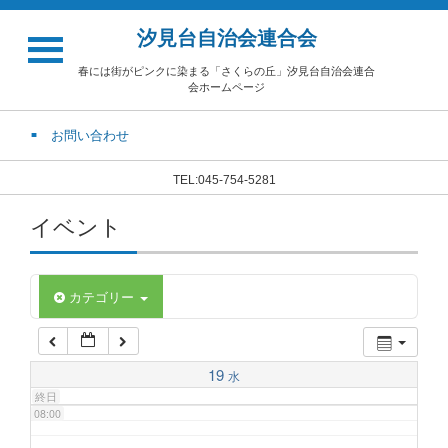
汐見台自治会連合会
02:00
春には街がピンクに染まる「さくらの丘」汐見台自治会連合
会ホームページ
03:00
お問い合わせ
04:00
TEL:045-754-5281
イベント
05:00
06:00
カテゴリー
07:00
19
水
終日
08:00