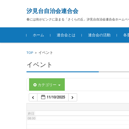
汐見台自治会連合会
02:00
春には街がピンクに染まる「さくらの丘」汐見台自治会連合会ホームペ
コンテンツに移動
03:00
ホーム
連合会とは
連合会の活動
各
04:00
汐見台自治会連合会概要
イベント
TOP
>
イベント
05:00
06:00
カテゴリー
11/10/2025
07:00
終日
08:00