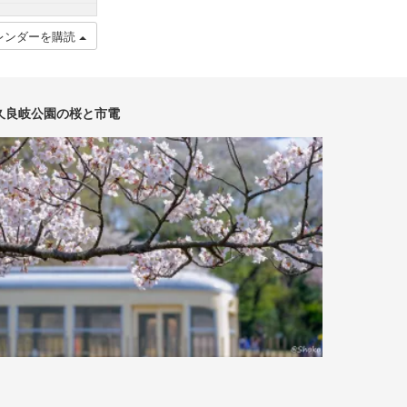
レンダーを購読
久良岐公園の桜と市電