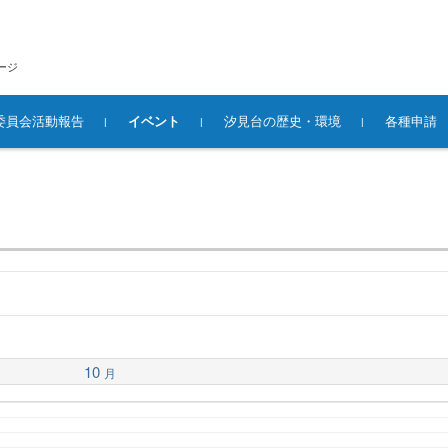
ージ
委員会活動報告
イベント
汐見台の歴史・環境
各種申請
10
月