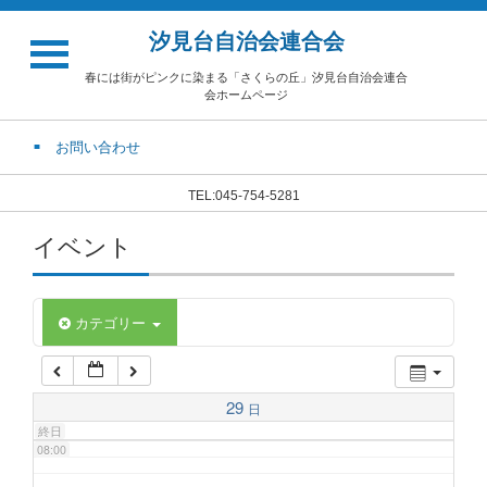
汐見台自治会連合会
02:00
春には街がピンクに染まる「さくらの丘」汐見台自治会連合
会ホームページ
03:00
お問い合わせ
04:00
TEL:045-754-5281
イベント
05:00
06:00
カテゴリー
07:00
29
日
終日
08:00