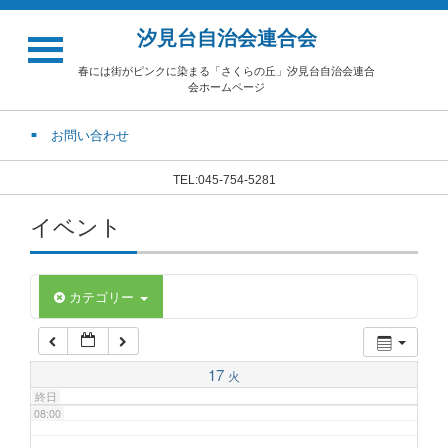
汐見台自治会連合会
02:00
春には街がピンクに染まる「さくらの丘」汐見台自治会連合
会ホームページ
03:00
お問い合わせ
04:00
TEL:045-754-5281
イベント
05:00
06:00
カテゴリー
07:00
17
火
終日
08:00