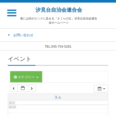
汐見台自治会連合会
02:00
春には街がピンクに染まる「さくらの丘」汐見台自治会連合
会ホームページ
03:00
お問い合わせ
04:00
TEL:045-754-5281
イベント
05:00
06:00
カテゴリー
07:00
3
火
終日
08:00