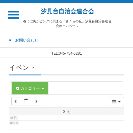
汐見台自治会連合会
02:00
春には街がピンクに染まる「さくらの丘」汐見台自治会連合
会ホームページ
03:00
お問い合わせ
04:00
TEL:045-754-5281
イベント
05:00
06:00
カテゴリー
07:00
3
火
終日
08:00