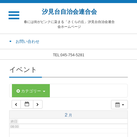
汐見台自治会連合会
02:00
春には街がピンクに染まる「さくらの丘」汐見台自治会連合
会ホームページ
03:00
お問い合わせ
04:00
TEL:045-754-5281
イベント
05:00
06:00
カテゴリー
07:00
2
月
終日
08:00