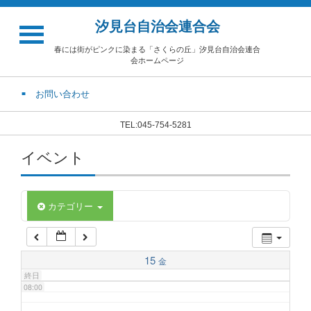
汐見台自治会連合会
02:00
春には街がピンクに染まる「さくらの丘」汐見台自治会連合
会ホームページ
03:00
お問い合わせ
04:00
TEL:045-754-5281
イベント
05:00
06:00
カテゴリー
07:00
15
金
終日
08:00