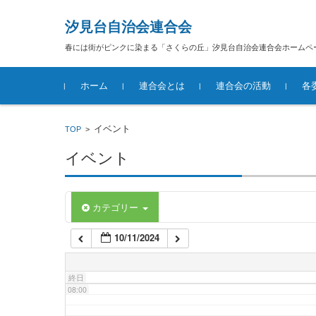
汐見台自治会連合会
02:00
春には街がピンクに染まる「さくらの丘」汐見台自治会連合会ホームペ
コンテンツに移動
03:00
ホーム
連合会とは
連合会の活動
各
04:00
汐見台自治会連合会概要
イベント
TOP
>
イベント
05:00
06:00
カテゴリー
10/11/2024
07:00
終日
08:00