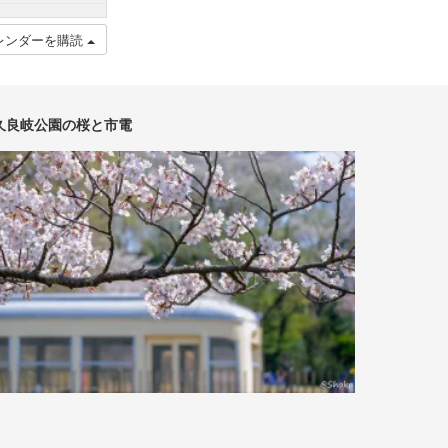
レンダーを購読
久良岐公園の桜と市電