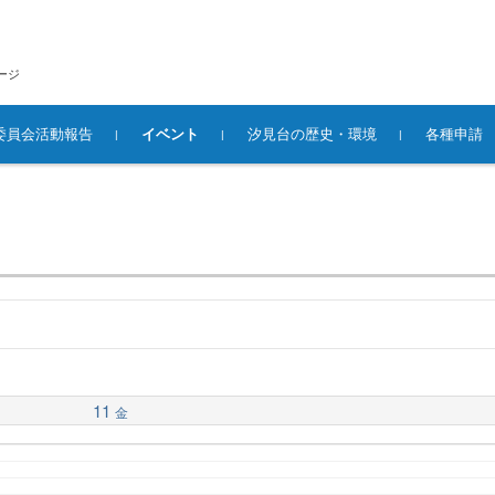
ージ
委員会活動報告
イベント
汐見台の歴史・環境
各種申請
11
金