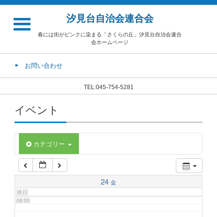
汐見台自治会連合会
02:00
春には街がピンクに染まる「さくらの丘」汐見台自治会連合
会ホームページ
03:00
お問い合わせ
04:00
TEL:045-754-5281
イベント
05:00
06:00
カテゴリー
07:00
24
金
終日
08:00