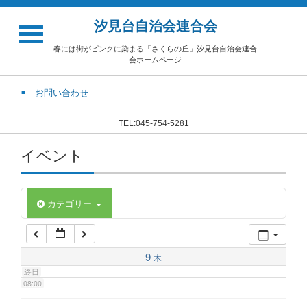
汐見台自治会連合会
02:00
春には街がピンクに染まる「さくらの丘」汐見台自治会連合
会ホームページ
03:00
お問い合わせ
04:00
TEL:045-754-5281
イベント
05:00
06:00
カテゴリー
07:00
9
木
終日
08:00