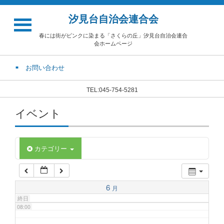
汐見台自治会連合会
02:00
春には街がピンクに染まる「さくらの丘」汐見台自治会連合
会ホームページ
03:00
お問い合わせ
04:00
TEL:045-754-5281
イベント
05:00
06:00
カテゴリー
07:00
6
月
終日
08:00