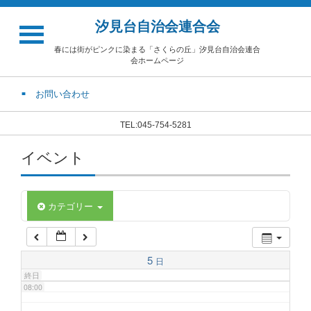
汐見台自治会連合会
02:00
春には街がピンクに染まる「さくらの丘」汐見台自治会連合
会ホームページ
03:00
お問い合わせ
04:00
TEL:045-754-5281
イベント
05:00
06:00
カテゴリー
07:00
5
日
終日
08:00