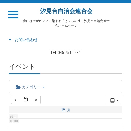
汐見台自治会連合会
02:00
春には街がピンクに染まる「さくらの丘」汐見台自治会連合
会ホームページ
03:00
お問い合わせ
04:00
TEL:045-754-5281
イベント
05:00
06:00
カテゴリー
07:00
15
月
終日
08:00