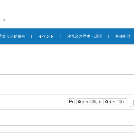
ージ
委員会活動報告
イベント
汐見台の歴史・環境
各種申請
すべて閉じる
すべて開く