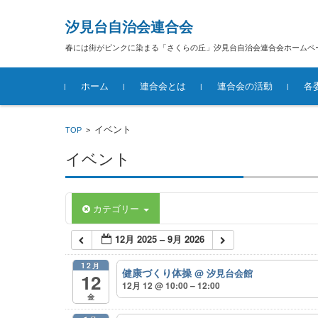
汐見台自治会連合会
春には街がピンクに染まる「さくらの丘」汐見台自治会連合会ホームペ
コンテンツに移動
ホーム
連合会とは
連合会の活動
各
汐見台自治会連合会概要
イベント
TOP
>
イベント
カテゴリー
12月 2025 – 9月 2026
12月
健康づくり体操
@ 汐見台会館
12
12月 12 @ 10:00 – 12:00
金