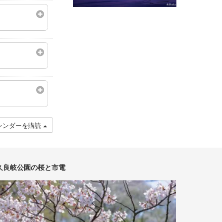
レンダーを購読
久良岐公園の桜と市電