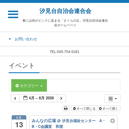
汐見台自治会連合会
春には街がピンクに染まる「さくらの丘」汐見台自治会連合
会ホームページ
お問い合わせ
TEL:045-754-5281
イベント
カテゴリー
4月 – 8月 2026
すべて閉じる
すべて開く
4月
みんなの広場
@ 汐見台福祉センター A・
13
B・C会議室 和室